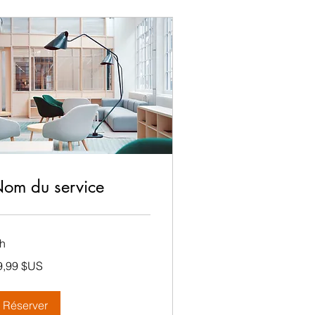
om du service
 h
,99
9,99 $US
lars
s
ts-
is
Réserver