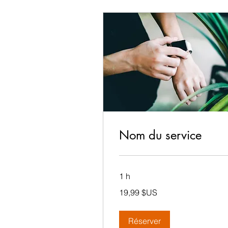
Nom du service
1 h
19,99
19,99 $US
dollars
des
États-
Unis
Réserver